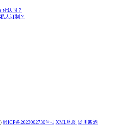
文化认同？
私人订制？
)
黔ICP备2023002730号-1
XML地图
逝川酱酒