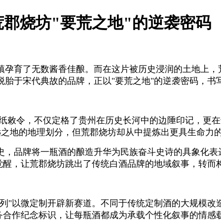
郡烧坊"要荒之地"的逆袭密码
镇孕育了无数酱香佳酿。而在这片被历史浸润的土地上，
脱胎于宋代典故的品牌，正以"要荒之地"的逆袭密码，书
的一纸敕令，不仅定格了贵州在历史长河中的边陲印记，更
边远之地的地理划分，但荒郡烧坊却从中提炼出更具生命力
史，品牌将一瓶酒的酿造升华为民族奋斗史诗的具象化表
觉醒，让荒郡烧坊跳出了传统白酒品牌的地域叙事，转而
系列"以微定制开辟新赛道。不同于传统定制酒的大规模改
务合作纪念标识，让每瓶酒都成为承载个性化叙事的情感