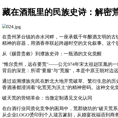
藏在酒瓶里的民族史诗：解密荒
在贵州茅台镇的赤水河畔，一座承载千年酿酒文明的古
精神的容器，用酒香串联起跨越时空的文化叙事。这个
从《赐普贵敕》到濮族史诗：一瓶酒的文化觉醒
"惟尔贵州，远在要荒"——公元974年宋太祖赵匡胤
背后的深意：所谓"要服"与"荒服"，本是中原王朝对
通过追溯濮族先民在黔北大地开荒破草、繁衍生息的历
香酒液都浸润着"化荒芜为沃土"的精神密码。这种文化
破天荒的营销革命：当微定制遇见文化认同
在白酒行业同质化竞争的困局中，荒郡烧坊的"破天荒
从企业LOGO烫印到个人箴言篆刻，从婚宴祝福语到商